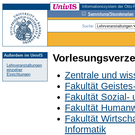
Informationssystem der Otto-F
Sammlung/Stundenplan
Suche:
Vorlesungsverze
Außerdem im UnivIS
Lehrveranstaltungen
einzelner
Zentrale und wis
Einrichtungen
Fakultät Geistes
Fakultät Sozial-
Fakultät Humanw
Fakultät Wirtsch
Informatik