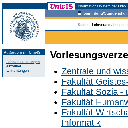
Informationssystem der Otto-F
Sammlung/Stundenplan
Suche:
Vorlesungsverze
Außerdem im UnivIS
Lehrveranstaltungen
einzelner
Zentrale und wis
Einrichtungen
Fakultät Geistes
Fakultät Sozial-
Fakultät Humanw
Fakultät Wirtsch
Informatik