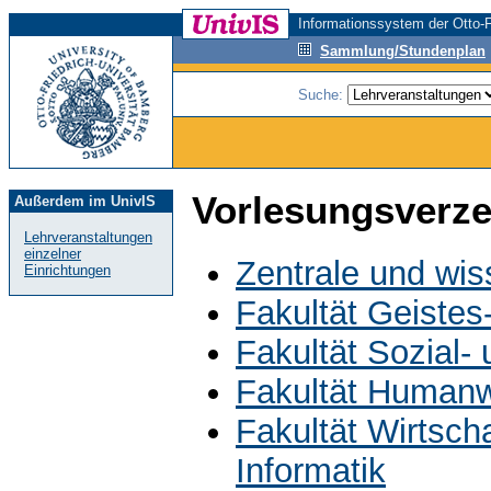
Informationssystem der Otto-F
Sammlung/Stundenplan
Suche:
Vorlesungsverze
Außerdem im UnivIS
Lehrveranstaltungen
einzelner
Zentrale und wis
Einrichtungen
Fakultät Geistes
Fakultät Sozial-
Fakultät Humanw
Fakultät Wirtsch
Informatik