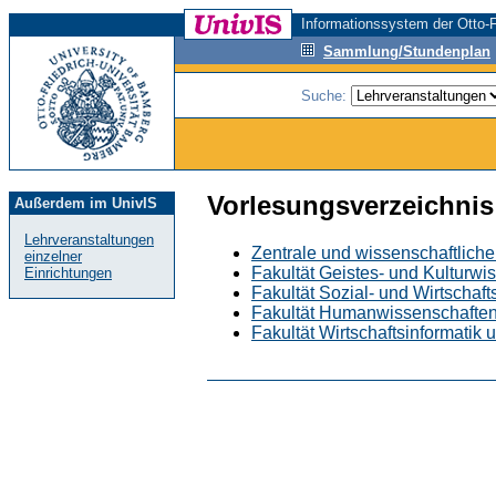
Informationssystem der Otto-F
Sammlung/Stundenplan
Suche:
Vorlesungsverzeichnis
Außerdem im UnivIS
Lehrveranstaltungen
Zentrale und wissenschaftliche
einzelner
Fakultät Geistes- und Kulturwi
Einrichtungen
Fakultät Sozial- und Wirtschaf
Fakultät Humanwissenschafte
Fakultät Wirtschaftsinformatik