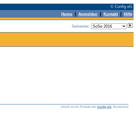
© Config eG
|
|
|
Home
Anmelden
Kontakt
Hilfe
Semester:
UnivIS ist ein Produkt der
Config eG
, Buckenhof