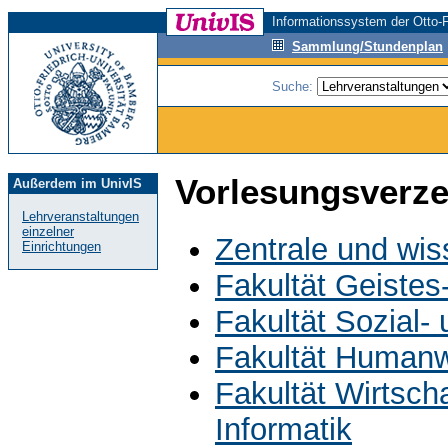
Informationssystem der Otto-F
Sammlung/Stundenplan
Suche:
Vorlesungsverze
Außerdem im UnivIS
Lehrveranstaltungen
einzelner
Zentrale und wis
Einrichtungen
Fakultät Geistes
Fakultät Sozial-
Fakultät Humanw
Fakultät Wirtsch
Informatik