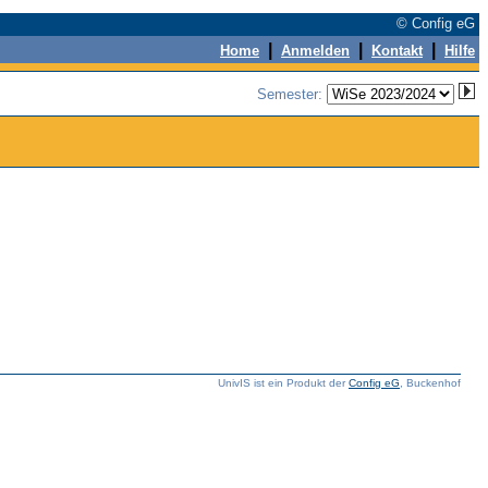
© Config eG
|
|
|
Home
Anmelden
Kontakt
Hilfe
Semester:
UnivIS ist ein Produkt der
Config eG
, Buckenhof