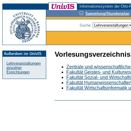
Informationssystem der Otto-F
Sammlung/Stundenplan
Suche:
Vorlesungsverzeichnis
Außerdem im UnivIS
Lehrveranstaltungen
Zentrale und wissenschaftliche
einzelner
Fakultät Geistes- und Kulturwi
Einrichtungen
Fakultät Sozial- und Wirtschaf
Fakultät Humanwissenschafte
Fakultät Wirtschaftsinformatik