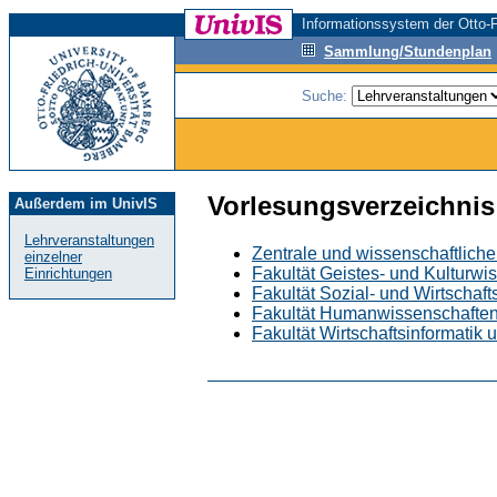
Informationssystem der Otto-F
Sammlung/Stundenplan
Suche:
Vorlesungsverzeichnis
Außerdem im UnivIS
Lehrveranstaltungen
Zentrale und wissenschaftliche
einzelner
Fakultät Geistes- und Kulturwi
Einrichtungen
Fakultät Sozial- und Wirtschaf
Fakultät Humanwissenschafte
Fakultät Wirtschaftsinformatik