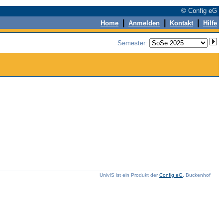
© Config eG
|
|
|
Home
Anmelden
Kontakt
Hilfe
Semester:
UnivIS ist ein Produkt der
Config eG
, Buckenhof