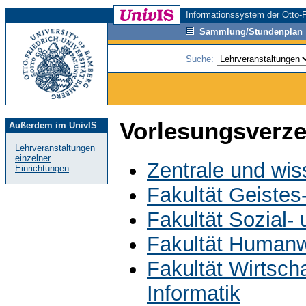
Informationssystem der Otto-F
Sammlung/Stundenplan
Suche:
Vorlesungsverze
Außerdem im UnivIS
Lehrveranstaltungen
einzelner
Zentrale und wis
Einrichtungen
Fakultät Geistes
Fakultät Sozial-
Fakultät Humanw
Fakultät Wirtsch
Informatik