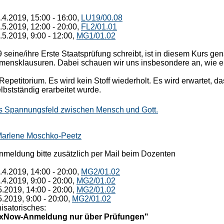
.4.2019, 15:00 - 16:00,
LU19/00.08
.5.2019, 12:00 - 20:00,
FL2/01.01
.5.2019, 9:00 - 12:00,
MG1/01.02
seine/ihre Erste Staatsprüfung schreibt, ist in diesem Kurs ge
mensklausuren. Dabei schauen wir uns insbesondere an, wie e
Repetitorium. Es wird kein Stoff wiederholt. Es wird erwartet, d
lbstständig erarbeitet wurde.
s Spannungsfeld zwischen Mensch und Gott.
arlene Moschko-Peetz
meldung bitte zusätzlich per Mail beim Dozenten
.4.2019, 14:00 - 20:00,
MG2/01.02
.4.2019, 9:00 - 20:00,
MG2/01.02
5.2019, 14:00 - 20:00,
MG2/01.02
.2019, 9:00 - 20:00,
MG2/01.02
isatorisches:
lexNow-Anmeldung nur über Prüfungen"