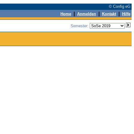
© Config eG
|
|
|
Home
Anmelden
Kontakt
Hilfe
Semester: