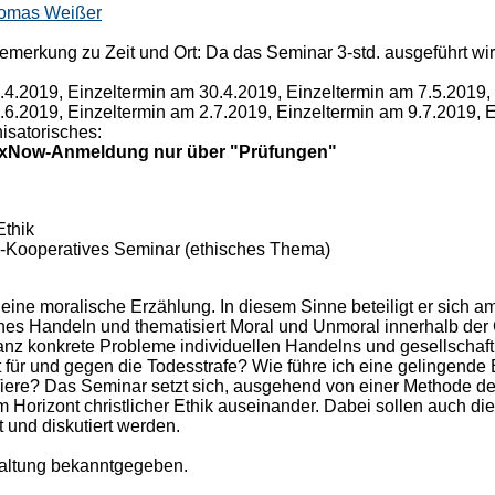
omas Weißer
merkung zu Zeit und Ort: Da das Seminar 3-std. ausgeführt wird
.4.2019, Einzeltermin am 30.4.2019, Einzeltermin am 7.5.2019,
.6.2019, Einzeltermin am 2.7.2019, Einzeltermin am 9.7.2019, E
isatorisches:
lexNow-Anmeldung nur über "Prüfungen"
thik
l-Kooperatives Seminar (ethisches Thema)
 eine moralische Erzählung. In diesem Sinne beteiligt er sich a
ches Handeln und thematisiert Moral und Unmoral innerhalb der 
nz konkrete Probleme individuellen Handelns und gesellschaftl
ht für und gegen die Todesstrafe? Wie führe ich eine gelingen
iere? Das Seminar setzt sich, ausgehend von einer Methode d
m Horizont christlicher Ethik auseinander. Dabei sollen auch d
t und diskutiert werden.
taltung bekanntgegeben.