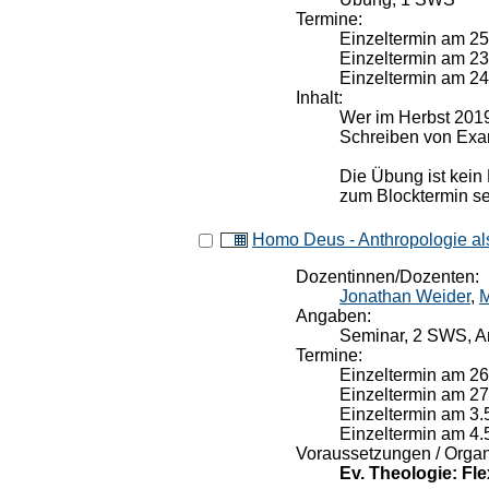
Termine:
Einzeltermin am 25
Einzeltermin am 23
Einzeltermin am 24
Inhalt:
Wer im Herbst 2019 
Schreiben von Exa
Die Übung ist kein 
zum Blocktermin se
Homo Deus - Anthropologie al
Dozentinnen/Dozenten:
Jonathan Weider
,
M
Angaben:
Seminar, 2 SWS, An
Termine:
Einzeltermin am 26
Einzeltermin am 27
Einzeltermin am 3.
Einzeltermin am 4.5
Voraussetzungen / Organ
Ev. Theologie: F