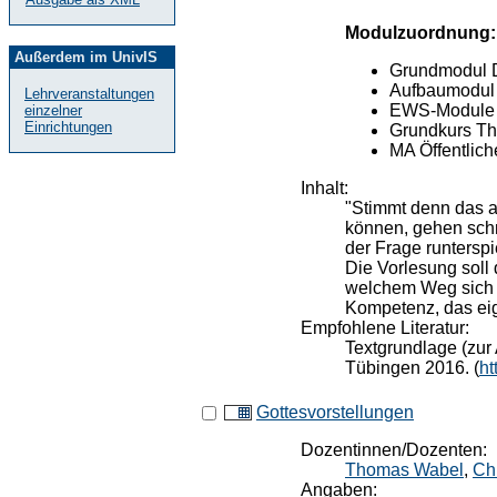
Modulzuordnung:
Außerdem im UnivIS
Grundmodul 
Aufbaumodul 
Lehrveranstaltungen
EWS-Module
einzelner
Einrichtungen
Grundkurs Th
MA Öffentlic
Inhalt:
"Stimmt denn das al
können, gehen schn
der Frage runterspie
Die Vorlesung soll 
welchem Weg sich A
Kompetenz, das eig
Empfohlene Literatur:
Textgrundlage (zur 
Tübingen 2016. (
ht
Gottesvorstellungen
Dozentinnen/Dozenten:
Thomas Wabel
,
Chr
Angaben: