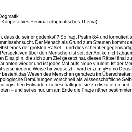
Dogmatik
l-Kooperatives Seminar (dogmatisches Thema)
h, dass du seiner gedenkst“? So fragt Psalm 8:4 und formuliert
nntnissehnsucht. Der Mensch als Grund zum Staunen kommt dar
lbst eines der größten Rätsel – und dies scheint er gegenwär
Perspektiven über den Menschen ist seit der Antike nicht abger
n Disziplin, die sich zum Ziel gesetzt hat, dieses Rätsel final 
Varianten wieder und ist jedes Mal aufs Neue virulent: Ist der
uf verschiedene Weise hinwegsetzt – wird er zum »Homo Deus«
er besteht das Wesen des Menschen geradezu im Überschreiten
pologische Bemühungen vorschnell als wissenschaftliche Selbs
pologischen Entwürfen zu beschäftigen, sie zu diskutieren und 
oten – und sei es nur, um am Ende die Frage näher bestimmten