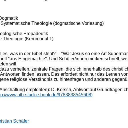
Dogmatik
Systematische Theologie (dogmatische Vorlesung)
eologische Propädeutik
he Theologie (Kernmodul 1)
les, was in der Bibel steht?" - "War Jesus so eine Art Superma
ell "ans Eingemachte". Und Schüler/innen merken schnell, we
len will.
dazu verhelfen, zentrale Fragen, die sich innerhalb des christ
ntworten finden lassen. Das erfordert nicht nur das Lernen v
ene religiöse Verständnis zu hinterfragen und anderen gegen
Anschaffung empfohlen): D. Korsch, Antwort auf Grundfragen chr
tp://www.utb-studi-e-book.de/9783838545608)
istian Schäfer