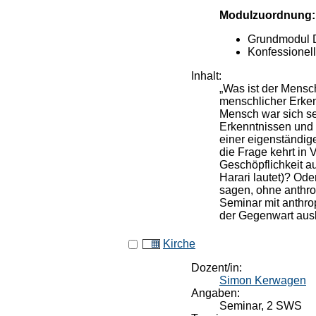
Modulzuordnung:
Grundmodul 
Konfessionel
Inhalt:
„Was ist der Mensc
menschlicher Erke
Mensch war sich se
Erkenntnissen und 
einer eigenständige
die Frage kehrt in 
Geschöpflichkeit a
Harari lautet)? Od
sagen, ohne anthro
Seminar mit anthro
der Gegenwart ausl
Kirche
Dozent/in:
Simon Kerwagen
Angaben:
Seminar, 2 SWS