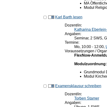
MA Öffentlich
Modul Religi
Karl Barth lesen
Dozent/in:
Katharina Eberlein
Angaben:
Seminar, 2 SWS, Ga
Termine:
Mo, 10:00 - 12:00,
Voraussetzungen / Organ
FlexNow-Anmeldu
Modulzuordnung:
Grundmodul 
Modul Kirche
Examensklausur schreiben
Dozent/in:
Torben Stamer
Angaben:
Übung, 1 SWS