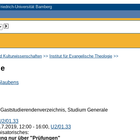
riedrich-Universität Bamberg
nd Kulturwissenschaften
>>
Institut für Evangelische Theologie
>>
ie
 Glaubens
 Gaststudierendenverzeichnis, Studium Generale
U2/01.33
.7.2019, 12:00 - 16:00,
U2/01.33
isatorisches:
ng nur über "Prüfungen"