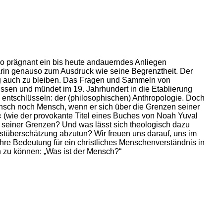
 so prägnant ein bis heute andauerndes Anliegen
in genauso zum Ausdruck wie seine Begrenztheit. Der
tig auch zu bleiben. Das Fragen und Sammeln von
issen und mündet im 19. Jahrhundert in die Etablierung
zu entschlüsseln: der (philosophischen) Anthropologie. Doch
 Mensch noch Mensch, wenn er sich über die Grenzen seiner
 (wie der provokante Titel eines Buches von Noah Yuval
 seiner Grenzen? Und was lässt sich theologisch dazu
tüberschätzung abzutun? Wir freuen uns darauf, uns im
ihre Bedeutung für ein christliches Menschenverständnis in
 zu können: „Was ist der Mensch?“