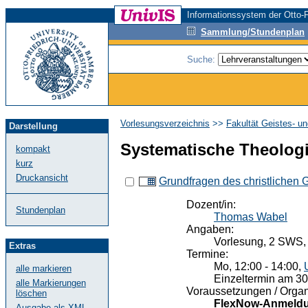
Informationssystem der Otto-F
Sammlung/Stundenplan
Suche:
Vorlesungsverzeichnis
>>
Fakultät Geistes- u
Darstellung
Systematische Theolog
kompakt
kurz
Druckansicht
Grundfragen des christlichen
Dozent/in:
Stundenplan
Thomas Wabel
Angaben:
Vorlesung, 2 SWS,
Extras
Termine:
Mo, 12:00 - 14:00,
alle markieren
Einzeltermin am 30
alle Markierungen
Voraussetzungen / Organ
löschen
FlexNow-Anmeldu
Ausgabe als XML