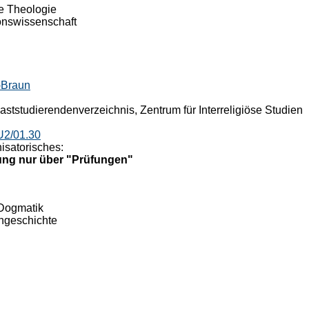
e Theologie
onswissenschaft
-Braun
ststudierendenverzeichnis, Zentrum für Interreligiöse Studien
U2/01.30
isatorisches:
ng nur über "Prüfungen"
Dogmatik
ngeschichte