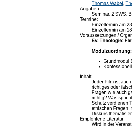
Thomas Wabel
,
Th
Angaben:
Seminar, 2 SWS, Be
Termine:
Einzeltermin am 23
Einzeltermin am 18
Voraussetzungen / Organ
Ev. Theologie: F
Modulzuordnung:
Grundmodul E
Konfessionel
Inhalt:
Jeder Film ist auch
richtiges oder fals
Fragen wie auch ga
richtig? Was spric
Schutz verdienen T
ethischen Fragen i
Diskurs thematisier
Empfohlene Literatur:
Wird in der Verans