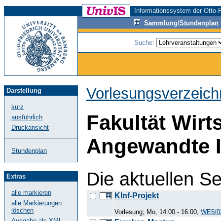
Informationssystem der Otto-F
Sammlung/Stundenplan
Suche:
Vorlesungsverzeich
Darstellung
kurz
Fakultät Wirt
ausführlich
Druckansicht
Angewandte I
Stundenplan
Die aktuellen S
Extras
alle markieren
KInf-Projekt
alle Markierungen
löschen
Vorlesung; Mo, 14:00 - 16:00,
WE5/0
Ausgabe als XML