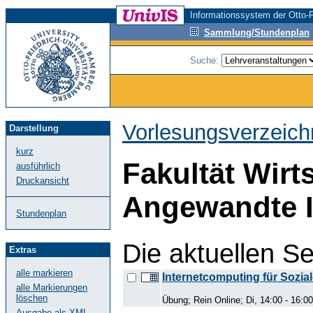
Informationssystem der Otto-F
Sammlung/Stundenplan
Suche:
Vorlesungsverzeich
Darstellung
kurz
Fakultät Wirt
ausführlich
Druckansicht
Angewandte I
Stundenplan
Die aktuellen S
Extras
alle markieren
Internetcomputing für Sozia
alle Markierungen
löschen
Übung; Rein Online; Di, 14:00 - 16:00
Ausgabe als XML