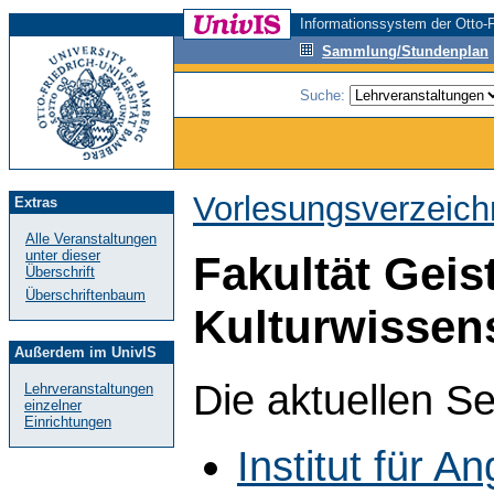
Informationssystem der Otto-F
Sammlung/Stundenplan
Suche:
Vorlesungsverzeich
Extras
Alle Veranstaltungen
unter dieser
Fakultät Geis
Überschrift
Überschriftenbaum
Kulturwissen
Außerdem im UnivIS
Die aktuellen S
Lehrveranstaltungen
einzelner
Einrichtungen
Institut für A