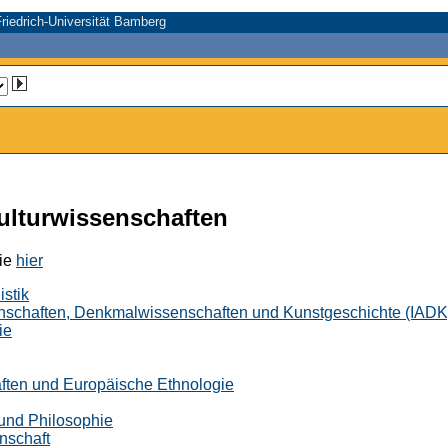
riedrich-Universität Bamberg
Kulturwissenschaften
Sie
hier
istik
senschaften, Denkmalwissenschaften und Kunstgeschichte (IADK
ie
haften und Europäische Ethnologie
e und Philosophie
nschaft