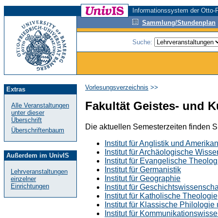
Informationssystem der Otto-F
Sammlung/Stundenplan
Suche:
Vorlesungsverzeichnis
>>
Extras
Fakultät Geistes- und 
Alle Veranstaltungen
unter dieser
Überschrift
Die aktuellen Semesterzeiten finden 
Überschriftenbaum
Institut für Anglistik und Amerikan
Institut für Archäologische Wis
Außerdem im UnivIS
Institut für Evangelische Theolog
Institut für Germanistik
Lehrveranstaltungen
Institut für Geographie
einzelner
Einrichtungen
Institut für Geschichtswissensc
Institut für Katholische Theologie
Institut für Klassische Philologi
Institut für Kommunikationswisse