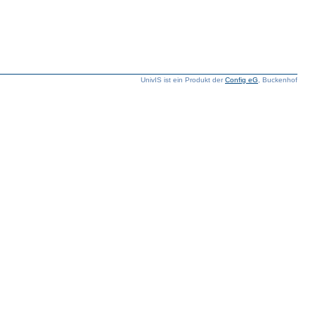
UnivIS ist ein Produkt der
Config eG
, Buckenhof