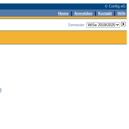
© Config eG
|
|
|
Home
Anmelden
Kontakt
Hilfe
Semester:
)