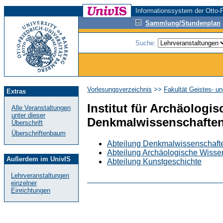
Informationssystem der Otto-F
Sammlung/Stundenplan
Suche:
Vorlesungsverzeichnis
>>
Fakultät Geistes- u
Extras
Institut für Archäologi
Alle Veranstaltungen
unter dieser
Denkmalwissenschaften
Überschrift
Überschriftenbaum
Abteilung Denkmalwissenschaft
Abteilung Archäologische Wisse
Außerdem im UnivIS
Abteilung Kunstgeschichte
Lehrveranstaltungen
einzelner
Einrichtungen