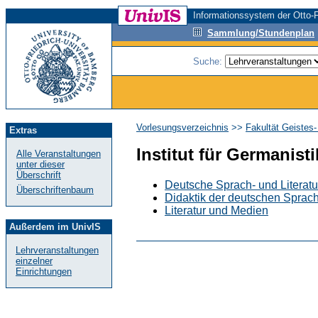
Informationssystem der Otto-F
Sammlung/Stundenplan
Suche:
Vorlesungsverzeichnis
>>
Fakultät Geistes
Extras
Institut für Germanisti
Alle Veranstaltungen
unter dieser
Überschrift
Deutsche Sprach- und Literat
Überschriftenbaum
Didaktik der deutschen Sprach
Literatur und Medien
Außerdem im UnivIS
Lehrveranstaltungen
einzelner
Einrichtungen