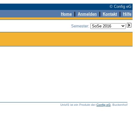
© Config eG
|
|
|
Home
Anmelden
Kontakt
Hilfe
Semester:
UnivIS ist ein Produkt der
Config eG
, Buckenhof