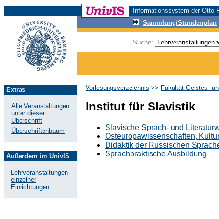
Informationssystem der Otto-F
Sammlung/Stundenplan
Suche:
Vorlesungsverzeichnis
>>
Fakultät Geistes- u
Extras
Institut für Slavistik
Alle Veranstaltungen
unter dieser
Überschrift
Slavische Sprach- und Literaturw
Überschriftenbaum
Osteuropawissenschaften, Kultu
Didaktik der Russischen Sprache
Sprachpraktische Ausbildung
Außerdem im UnivIS
Lehrveranstaltungen
einzelner
Einrichtungen