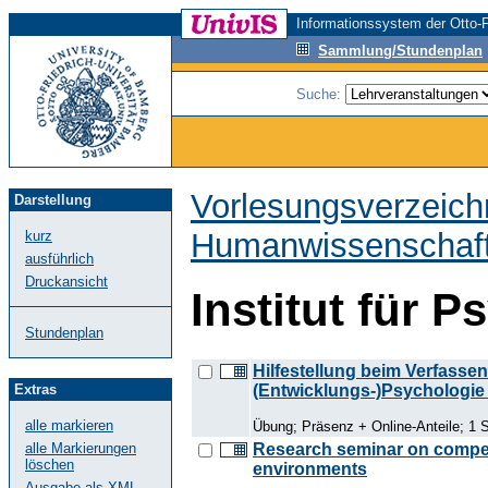
Informationssystem der Otto-F
Sammlung/Stundenplan
Suche:
Vorlesungsverzeich
Darstellung
Humanwissenschaf
kurz
ausführlich
Druckansicht
Institut für 
Stundenplan
Hilfestellung beim Verfasse
(Entwicklungs-)Psychologie 
Extras
alle markieren
Übung; Präsenz + Online-Anteile; 1 
Research seminar on compete
alle Markierungen
löschen
environments
Ausgabe als XML