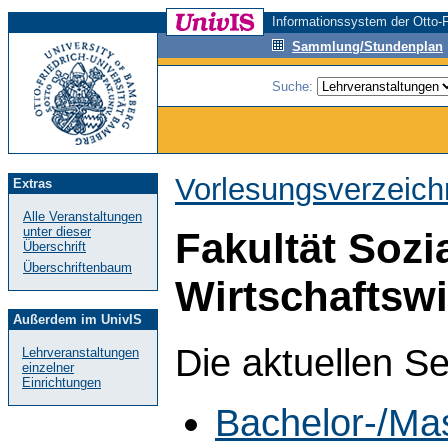
Informationssystem der Otto-F
Sammlung/Stundenplan
Suche:
Vorlesungsverzeich
Extras
Alle Veranstaltungen
unter dieser
Fakultät Sozi
Überschrift
Überschriftenbaum
Wirtschaftsw
Außerdem im UnivIS
Die aktuellen S
Lehrveranstaltungen
einzelner
Einrichtungen
Bachelor-/Ma