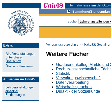
Informationssystem der Otto-F
Sammlung/Stundenplan
Suche:
Vorlesungsverzeichnis
>>
Fakultät Sozial- u
Extras
Weitere Fächer
Alle Veranstaltungen
unter dieser
Überschrift
Graduiertenkolleg: Märkte und
Überschriftenbaum
Rechtswissenschaftliche Fäch
Statistik
Verwaltungswissenschaft
Außerdem im UnivIS
Datenverarbeitung
Wirtschaftssprachen
Lehrveranstaltungen
Didaktik der Sozialkunde
einzelner
Einrichtungen