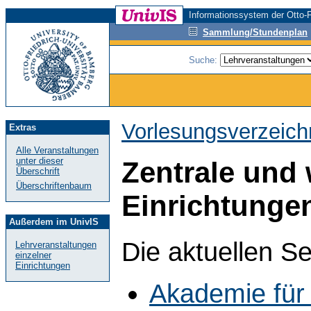
Informationssystem der Otto-F
Sammlung/Stundenplan
Suche:
Vorlesungsverzeich
Extras
Alle Veranstaltungen
unter dieser
Zentrale und 
Überschrift
Überschriftenbaum
Einrichtunge
Außerdem im UnivIS
Die aktuellen S
Lehrveranstaltungen
einzelner
Einrichtungen
Akademie für