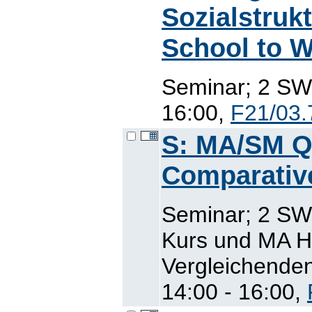
Sozialstruk
School to 
Seminar; 2 SWS
16:00,
F21/03.
S: MA/SM Qu
Comparative
Seminar; 2 S
Kurs und MA H
Vergleichenden 
14:00 - 16:00,