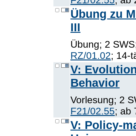
Übung zu Me
III
Übung; 2 SWS; 
RZ/01.02
; 14-
V: Evolutio
Behavior
Vorlesung; 2 S
F21/02.55
; ab
V: Policy-m