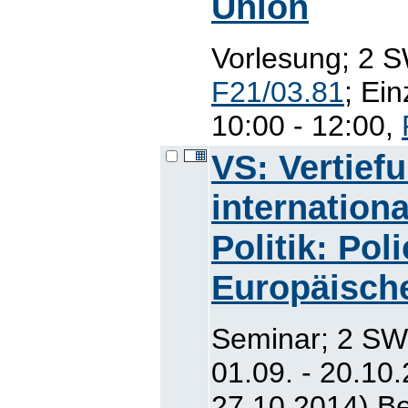
Union
Vorlesung; 2 S
F21/03.81
; Ei
10:00 - 12:00,
VS: Vertief
internation
Politik: Pol
Europäisch
Seminar; 2 SW
01.09. - 20.10
27.10.2014) Be