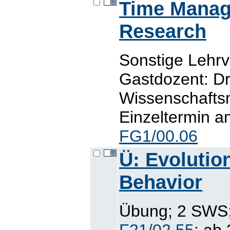
Time Manag
Research
Sonstige Lehr
Gastdozent: Dr
Wissenschaft
Einzeltermin a
FG1/00.06
Ü: Evolutio
Behavior
Übung; 2 SWS; 
F21/02.55
; ab