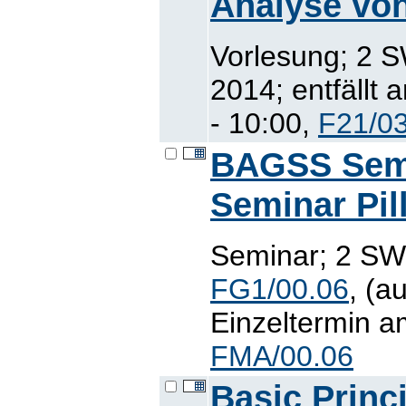
Analyse vo
Vorlesung; 2 S
2014; entfällt 
- 10:00,
F21/0
BAGSS Semi
Seminar Pill
Seminar; 2 SWS
FG1/00.06
, (a
Einzeltermin a
FMA/00.06
Basic Princi