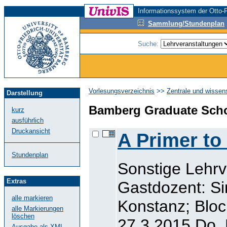
Informationssystem der Otto-F
Sammlung/Stundenplan
Suche:
Vorlesungsverzeichnis
>>
Zentrale und wissen
Darstellung
Bamberg Graduate Scho
kurz
ausführlich
Druckansicht
A Primer to
Stundenplan
Sonstige Lehr
Extras
Gastdozent: Si
alle markieren
Konstanz; Bloc
alle Markierungen
löschen
27.3.2015 Do, 
Ausgabe als XML