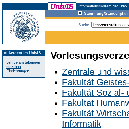
Informationssystem der Otto-F
Sammlung/Stundenplan
Suche:
Vorlesungsverze
Außerdem im UnivIS
Lehrveranstaltungen
einzelner
Zentrale und wis
Einrichtungen
Fakultät Geistes
Fakultät Sozial-
Fakultät Humanw
Fakultät Wirtsch
Informatik