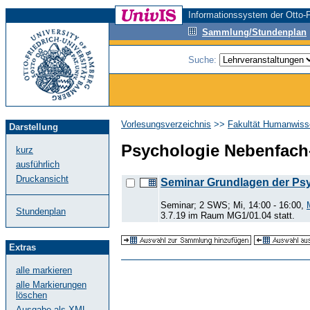
Informationssystem der Otto-F
Sammlung/Stundenplan
Suche:
Vorlesungsverzeichnis
>>
Fakultät Humanwiss
Darstellung
Psychologie Nebenfach
kurz
ausführlich
Druckansicht
Seminar Grundlagen der Psyc
Seminar; 2 SWS; Mi, 14:00 - 16:00,
Stundenplan
3.7.19 im Raum MG1/01.04 statt.
Extras
alle markieren
alle Markierungen
löschen
Ausgabe als XML