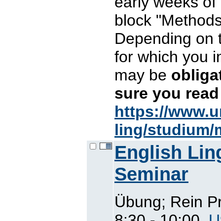
early weeks of
block "Methods 
Depending on 
for which you i
may be
oblig
sure you read
https://www.u
ling/studium/
English Lin
Seminar
Übung; Rein P
8:30 - 10:00,
U