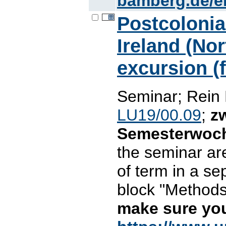
bamberg.de/e
Postcolonia
Ireland (Nor
excursion (
Seminar; Rein 
LU19/00.09
;
z
Semesterwoc
the seminar ar
of term in a se
block "Methods 
make sure you