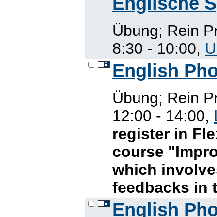
Englische 
Übung; Rein P
8:30 - 10:00,
U
English Ph
Übung; Rein P
12:00 - 14:00,
register in F
course "Impro
which involve
feedbacks in 
English Ph