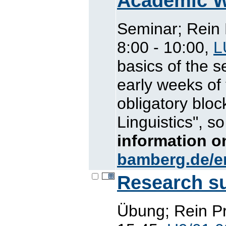
Academic W
Seminar; Rein 
8:00 - 10:00,
L
basics of the s
early weeks of 
obligatory blo
Linguistics", s
information 
bamberg.de/e
Research su
Übung; Rein Pr