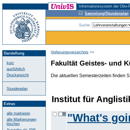
Informationssystem der Otto-F
Sammlung/Stundenplan
Suche:
Vorlesungsverzeichnis
>>
Darstellung
Fakultät Geistes- und 
kurz
ausführlich
Druckansicht
Die aktuellen Semesterzeiten finden 
Stundenplan
Institut für Anglis
Extras
alle markieren
"What's goi
alle Markierungen
löschen
Ausgabe als XML