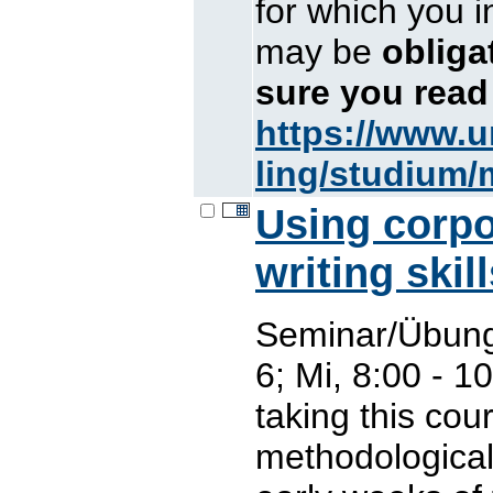
for which you i
may be
oblig
sure you read
https://www.u
ling/studium/
Using corpo
writing skil
Seminar/Übung
6; Mi, 8:00 - 1
taking this cou
methodological