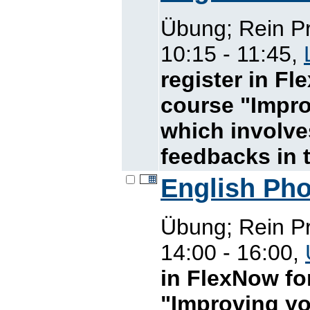
Übung; Rein P
10:15 - 11:45,
register in F
course "Impro
which involve
feedbacks in 
English Ph
Übung; Rein P
14:00 - 16:00,
in FlexNow fo
"Improving yo