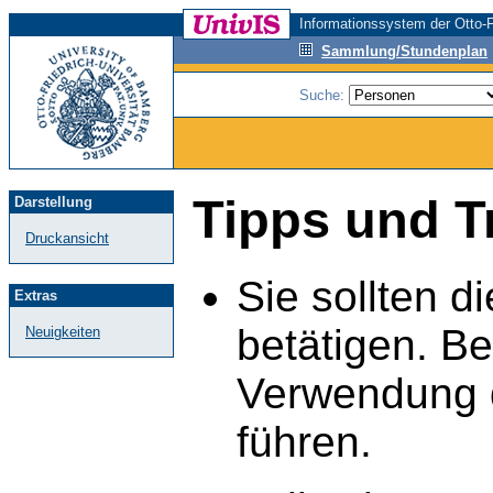
Informationssystem der Otto-F
Sammlung/Stundenplan
Suche:
Tipps und T
Darstellung
Druckansicht
Sie sollten d
Extras
betätigen. B
Neuigkeiten
Verwendung d
führen.