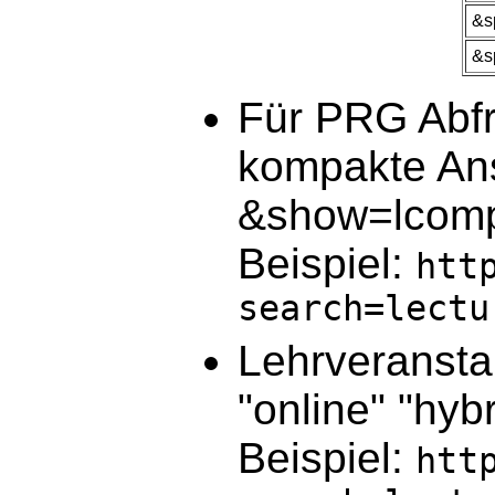
&s
&s
Für PRG Abfr
kompakte Ans
&show=lcom
Beispiel:
htt
search=lectu
Lehrveransta
"online" "hyb
Beispiel:
htt