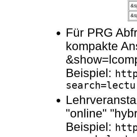
&s
&s
Für PRG Abfr
kompakte Ans
&show=lcom
Beispiel:
htt
search=lectu
Lehrveransta
"online" "hyb
Beispiel:
htt