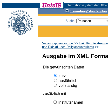
Informationssystem der Otto-F
Sammlung/Stundenplan
Suche:
Vorlesungsverzeichnis
>>
Fakultät Geistes- u
und Didaktik des Religionsunterrichts
>>
Ausgabe im XML Forma
Die gewünschten Daten
kurz
ausführlich
vollständig
zusätzlich mit
Institutsnamen