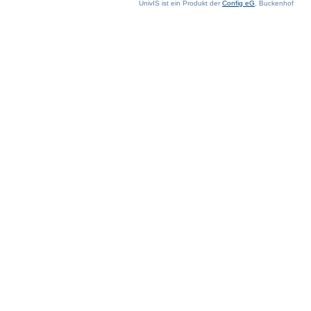
UnivIS ist ein Produkt der
Config eG
, Buckenhof