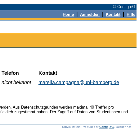
© Config eG
|
|
|
Home
Anmelden
Kontakt
Hilfe
Telefon
Kontakt
nicht bekannt
marella.campagna@uni-bamberg.de
werden. Aus Datenschutzgründen werden maximal 40 Treffer pro
rücklich zugestimmt haben. Der Zugriff auf Daten von Studentinnen und
UnivIS ist ein Produkt der
Config eG
, Buckenhof