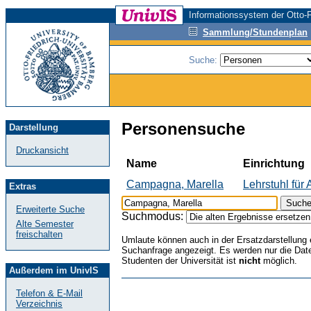
Informationssystem der Otto-F
Sammlung/Stundenplan
Suche:
Personensuche
Darstellung
Druckansicht
Name
Einrichtung
Campagna, Marella
Lehrstuhl für
Extras
Erweiterte Suche
Suchmodus:
Alte Semester
freischalten
Umlaute können auch in der Ersatzdarstellun
Suchanfrage angezeigt. Es werden nur die Date
Studenten der Universität ist
nicht
möglich.
Außerdem im UnivIS
Telefon & E-Mail
Verzeichnis