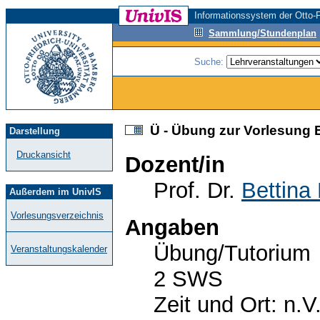
Informationssystem der Otto-F
Sammlung/Stundenplan
Suche:
Ü - Übung zur Vorlesung E
Darstellung
Druckansicht
Dozent/in
Prof. Dr.
Bettina
Außerdem im UnivIS
Vorlesungsverzeichnis
Angaben
Übung/Tutorium
Veranstaltungskalender
2 SWS
Zeit und Ort: n.V