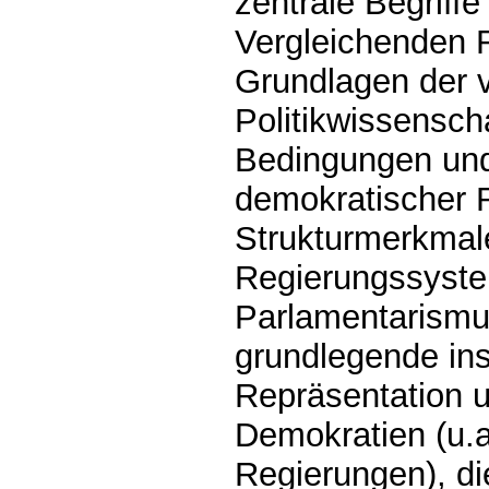
zentrale Begriff
Vergleichenden R
Grundlagen der 
Politikwissenscha
Bedingungen und
demokratischer 
Strukturmerkmal
Regierungssyste
Parlamentarismu
grundlegende inst
Repräsentation u
Demokratien (u.
Regierungen), di