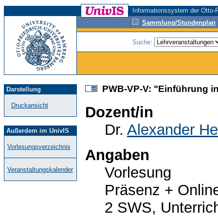
Informationssystem der Otto-F
Sammlung/Stundenplan
Suche:
PWB-VP-V: "Einführung in d
Darstellung
Druckansicht
Dozent/in
Dr.
Alexander He
Außerdem im UnivIS
Vorlesungsverzeichnis
Angaben
Vorlesung
Veranstaltungskalender
Präsenz + Online
2 SWS, Unterric