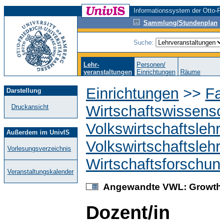
Informationssystem der Otto-F
Sammlung/Stundenplan
Suche:
Lehr-
Personen/
veranstaltungen
Einrichtungen
Räume
Einrichtungen
>>
Fa
Darstellung
Wirtschaftswissens
Druckansicht
Volkswirtschaftsleh
Außerdem im UnivIS
Volkswirtschaftsleh
Vorlesungsverzeichnis
Wirtschaftsforschu
Veranstaltungskalender
Angewandte VWL: Growth, 
Dozent/in