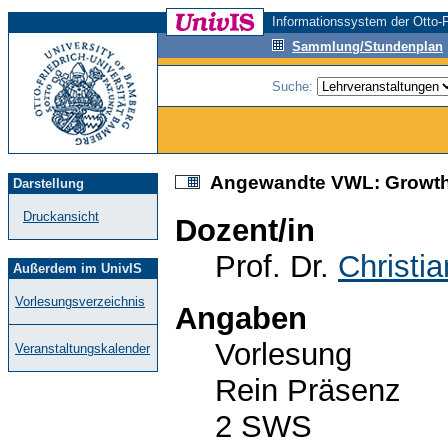
Informationssystem der Otto-F
Sammlung/Stundenplan
Suche:
Angewandte VWL: Growth, 
Darstellung
Druckansicht
Dozent/in
Prof. Dr.
Christi
Außerdem im UnivIS
Vorlesungsverzeichnis
Angaben
Vorlesung
Veranstaltungskalender
Rein Präsenz
2 SWS