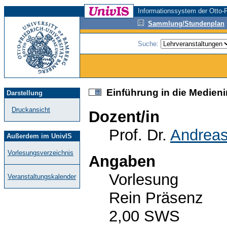
Informationssystem der Otto-F
Sammlung/Stundenplan
Suche:
Einführung in die Medieni
Darstellung
Druckansicht
Dozent/in
Prof. Dr.
Andreas
Außerdem im UnivIS
Vorlesungsverzeichnis
Angaben
Vorlesung
Veranstaltungskalender
Rein Präsenz
2,00 SWS