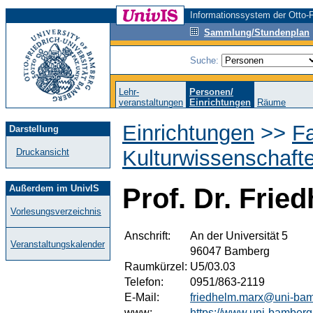
Informationssystem der Otto-F
Sammlung/Stundenplan
Suche:
Lehr-
Personen/
veranstaltungen
Einrichtungen
Räume
Einrichtungen
>>
Fa
Darstellung
Kulturwissenschaft
Druckansicht
Außerdem im UnivIS
Prof. Dr. Frie
Vorlesungsverzeichnis
Anschrift:
An der Universität 5
Veranstaltungskalender
96047 Bamberg
Raumkürzel:
U5/03.03
Telefon:
0951/863-2119
E-Mail:
friedhelm.marx@uni-ba
www:
https://www.uni-bamberg.