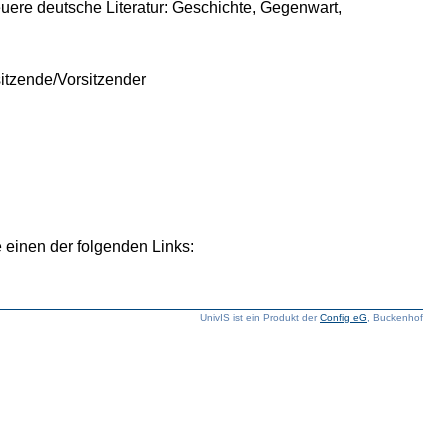
uere deutsche Literatur: Geschichte, Gegenwart,
sitzende/Vorsitzender
 einen der folgenden Links:
UnivIS ist ein Produkt der
Config eG
, Buckenhof