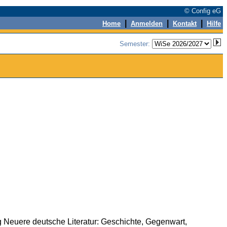
© Config eG
|
|
|
Home
Anmelden
Kontakt
Hilfe
Semester:
 Neuere deutsche Literatur: Geschichte, Gegenwart,