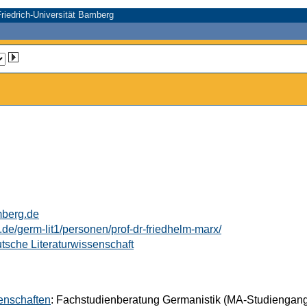
riedrich-Universität Bamberg
mberg.de
de/germ-lit1/personen/prof-dr-friedhelm-marx/
tsche Literaturwissenschaft
senschaften
: Fachstudienberatung Germanistik (MA-Studiengang