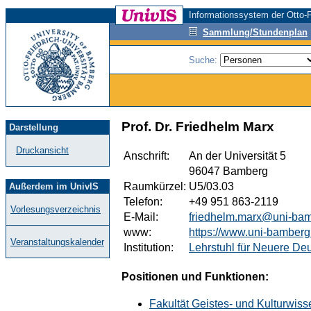
Informationssystem der Otto-F
Sammlung/Stundenplan
Suche:
Prof. Dr. Friedhelm Marx
Darstellung
Druckansicht
Anschrift:
An der Universität 5
96047 Bamberg
Raumkürzel:
U5/03.03
Außerdem im UnivIS
Telefon:
+49 951 863-2119
Vorlesungsverzeichnis
E-Mail:
friedhelm.marx@uni-ba
www:
https://www.uni-bamberg.
Veranstaltungskalender
Institution:
Lehrstuhl für Neuere Deu
Positionen und Funktionen:
Fakultät Geistes- und Kulturwis