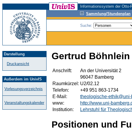
Informationssystem der Otto-F
Sammlung/Stundenplan
Suche:
Gertrud Böhnlein
Darstellung
Druckansicht
Anschrift:
An der Universität 2
96047 Bamberg
Außerdem im UnivIS
Raumkürzel:
U2/02.12
Vorlesungsverzeichnis
Telefon:
+49 951 863-1734
E-Mail:
theologische-ethik@uni
www:
http://www.uni-bamberg.d
Veranstaltungskalender
Institution:
Lehrstuhl für Theologisc
Positionen und Fu