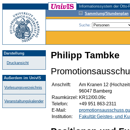
Informationssystem der Otto-F
Sammlung/Stundenplan
Suche:
Philipp Tambke
Darstellung
Druckansicht
Promotionsaussch
Außerdem im UnivIS
Anschrift:
Am Kranen 12 (Hochzeit
Vorlesungsverzeichnis
96047 Bamberg
Raumkürzel:
KR12/00.09c
Veranstaltungskalender
Telefon:
+49 951 863-2311
E-Mail:
promotionsausschuss.g
Institution:
Fakultät Geistes- und Ku