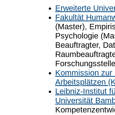
Erweiterte Unive
Fakultät Humanw
(Master), Empiri
Psychologie (Mas
Beauftragter, Da
Raumbeauftragter
Forschungsstell
Kommission zur K
Arbeitsplätzen (
Leibniz-Institut f
Universität Bam
Kompetenzentwic