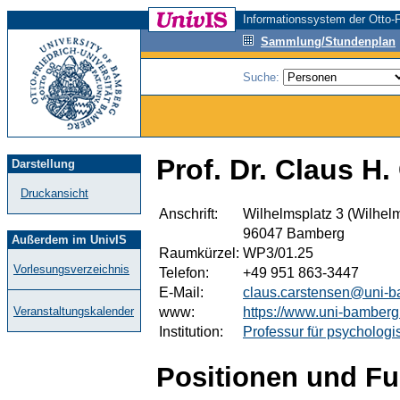
Informationssystem der Otto-F
Sammlung/Stundenplan
Suche:
Prof. Dr. Claus H
Darstellung
Druckansicht
Anschrift:
Wilhelmsplatz 3 (Wilhel
96047 Bamberg
Außerdem im UnivIS
Raumkürzel:
WP3/01.25
Vorlesungsverzeichnis
Telefon:
+49 951 863-3447
E-Mail:
claus.carstensen@uni-b
www:
https://www.uni-bamber
Veranstaltungskalender
Institution:
Professur für psycholog
Positionen und Fu