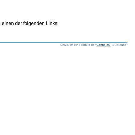
 einen der folgenden Links:
UnivIS ist ein Produkt der
Config eG
, Buckenhof