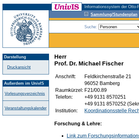
Informationssystem der Otto-F
Sammlung/Stundenplan
Suche:
Herr
Darstellung
Prof. Dr. Michael Fischer
Druckansicht
Anschrift:
Feldkirchenstraße 21
96052 Bamberg
Außerdem im UnivIS
Raumkürzel:
F21/00.89
Vorlesungsverzeichnis
Telefon:
+49 9131 8570251
+49 9131 8570252 (Sekre
Veranstaltungskalender
Institution:
Koordinationsstelle Rec
Forschung & Lehre:
Link zum Forschungsinformation