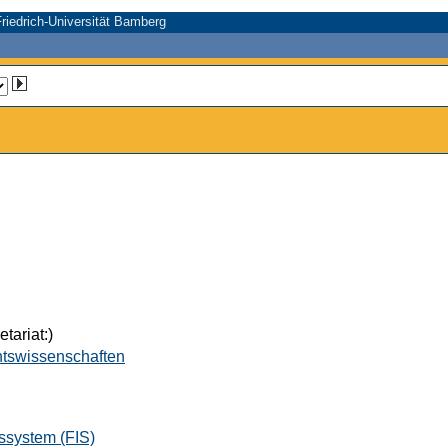
riedrich-Universität Bamberg
tariat:)
htswissenschaften
ssystem (FIS)