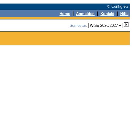
© Config eG
|
|
|
Home
Anmelden
Kontakt
Hilfe
Semester: